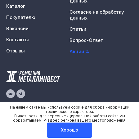
данных
Каталог
Согласие на обработку
Покупателю
данных
Вакансии
Статьи
Контакты
Вопрос-Ответ
Отзывы
Акции %
© 2026 «Металлинвест»
На нашем сайте мы используем cookie для сбора информации
технического характера.
В частности, для персонифицированной работы сайта мы
Политика конфиденциальности
обрабатываем IP-адрес региона вашего местоположения.
Карта сайта
Хорошо