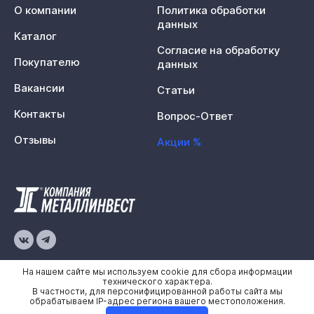
О компании
Политика обработки
данных
Каталог
Согласие на обработку
Покупателю
данных
Вакансии
Статьи
Контакты
Вопрос-Ответ
Отзывы
Акции %
© 2026 «Металлинвест»
На нашем сайте мы используем cookie для сбора информации
технического характера.
В частности, для персонифицированной работы сайта мы
Политика конфиденциальности
обрабатываем IP-адрес региона вашего местоположения.