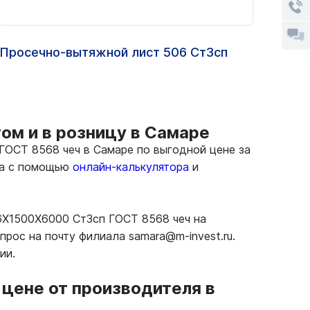
Просечно-вытяжной лист 506 Ст3сп
Лист
09Г2
ом и в розницу в Самаре
ГОСТ 8568 чеч в Самаре по выгодной цене за
та с помощью
онлайн-калькулятора
и
 6Х1500Х6000 Ст3сп ГОСТ 8568 чеч на
рос на почту филиала samara@m-invest.ru.
ии.
цене от производителя в