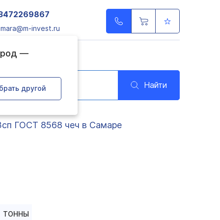
3472269867
amara@m-invest.ru
ород —
Найти
брать другой
3сп ГОСТ 8568 чеч в Самаре
ТОННЫ