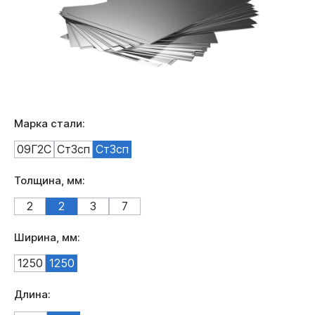
Марка стали:
09Г2С
Ст3сп
Ст3сп
Толщина, мм:
2
2
3
7
Ширина, мм:
1250
1250
Длина: