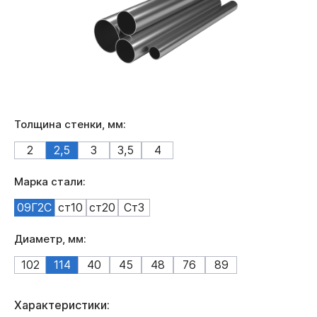
Толщина стенки, мм:
2
2,5
3
3,5
4
Марка стали:
09Г2С
ст10
ст20
Ст3
Диаметр, мм:
102
114
40
45
48
76
89
Характеристики: