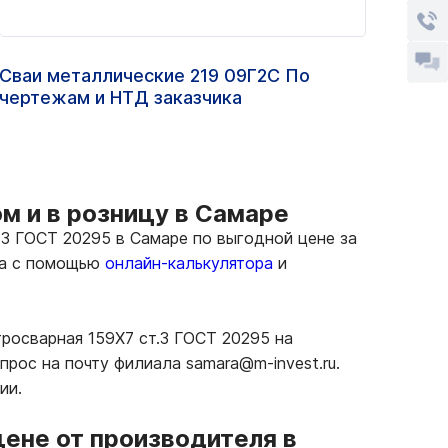
Сваи металлические 219 09Г2С По
Труб
чертежам и НТД заказчика
ст.1
ом и в розницу в Самаре
.3 ГОСТ 20295 в Самаре по выгодной цене за
та с помощью
онлайн-калькулятора
и
тросварная 159Х7 ст.3 ГОСТ 20295 на
рос на почту филиала samara@m-invest.ru.
ии.
цене от производителя в