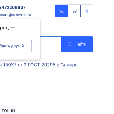
3472269867
amara@m-invest.ru
ород —
Найти
брать другой
я 159Х7 ст.3 ГОСТ 20295 в Самаре
ТОННЫ