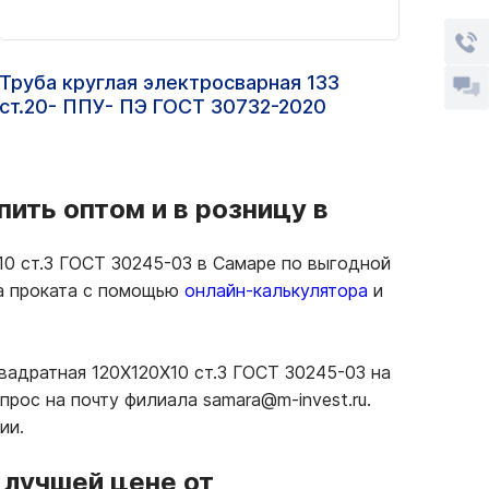
Труба круглая электросварная 133
Труб
ст.20- ППУ- ПЭ ГОСТ 30732-2020
ст.2
ить оптом и в розницу в
10 ст.3 ГОСТ 30245-03 в Самаре по выгодной
ма проката с помощью
онлайн-калькулятора
и
вадратная 120Х120Х10 ст.3 ГОСТ 30245-03 на
рос на почту филиала samara@m-invest.ru.
ии.
 лучшей цене от