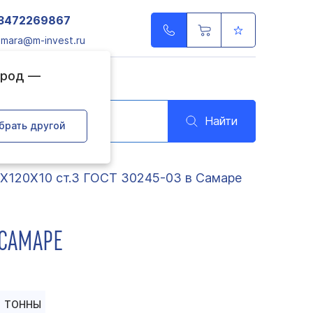
3472269867
amara@m-invest.ru
ород —
Найти
брать другой
0Х120Х10 ст.3 ГОСТ 30245-03 в Самаре
 САМАРЕ
ТОННЫ