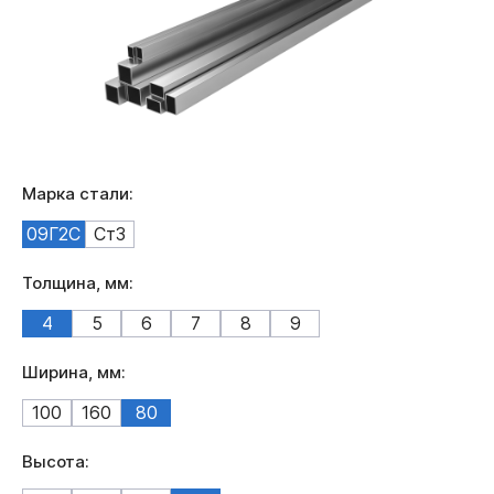
Марка стали:
09Г2С
Ст3
Толщина, мм:
4
5
6
7
8
9
Ширина, мм:
100
160
80
Высота: