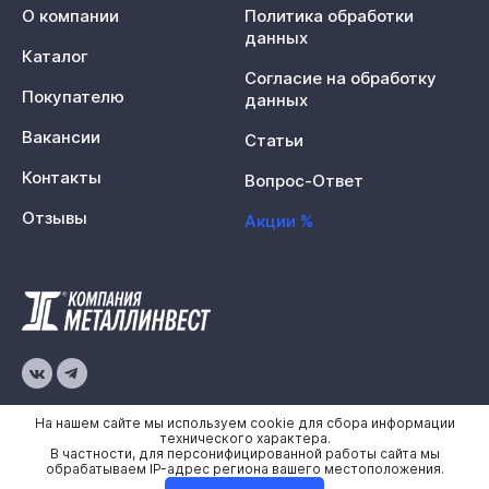
О компании
Политика обработки
данных
Каталог
Согласие на обработку
Покупателю
данных
Вакансии
Статьи
Контакты
Вопрос-Ответ
Отзывы
Акции %
© 2026 «Металлинвест»
На нашем сайте мы используем cookie для сбора информации
технического характера.
В частности, для персонифицированной работы сайта мы
Политика конфиденциальности
обрабатываем IP-адрес региона вашего местоположения.